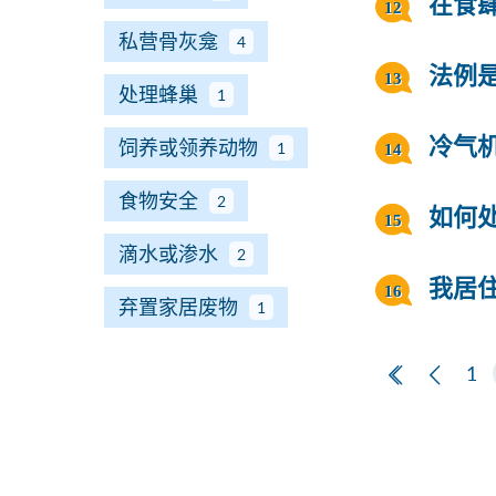
在食
私营骨灰龛
4
法例
处理蜂巢
1
饲养或领养动物
冷气
1
食物安全
2
如何
滴水或渗水
2
我居
弃置家居废物
1
第一页
上一
1