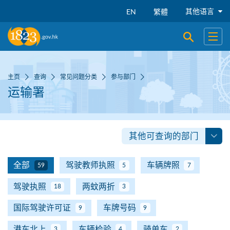
跳到主要内容
其他语言
EN
繁體
开启搜寻
开启
主页
查询
常见问题分类
参与部门
运输署
其他可查询的部门
全部
驾驶教师执照
车辆牌照
59
5
7
驾驶执照
两蚊两折
18
3
国际驾驶许可证
车牌号码
9
9
港车北上
车辆检验
骑单车
3
4
2