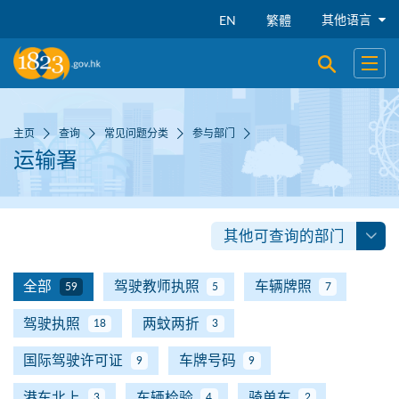
跳到主要内容
其他语言
EN
繁體
开启搜寻
开启
主页
查询
常见问题分类
参与部门
运输署
其他可查询的部门
全部
驾驶教师执照
车辆牌照
59
5
7
驾驶执照
两蚊两折
18
3
国际驾驶许可证
车牌号码
9
9
港车北上
车辆检验
骑单车
3
4
2