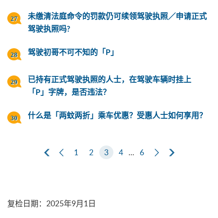
未缴清法庭命令的罚款仍可续领驾驶执照／申请正式
驾驶执照吗?
驾驶初哥不可不知的「P」
已持有正式驾驶执照的人士，在驾驶车辆时挂上
「P」字牌，是否违法？
什么是「两蚊两折」乘车优惠？受惠人士如何享用？
第一页
上一页
1
2
3
4
...
6
下一页
最后一页
复检日期
：
2025年9月1日