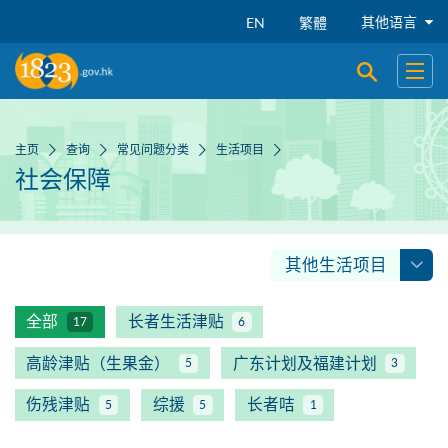
跳到主要内容
其他语言
EN
繁體
开启搜寻
开启
主页
查询
常见问题分类
生活项目
社会保障
其他生活项目
全部
长者生活津贴
17
6
高龄津贴（生果金）
广东计划及福建计划
5
3
伤残津贴
综援
长者咭
5
5
1