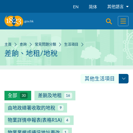
跳到主要內容
其他語言
EN
简体
開啟搜尋
開啟
主頁
查詢
常見問題分類
生活項目
差餉、地租/地稅
其他生活項目
全部
差餉及地租
30
16
由地政總署收取的地稅
9
物業詳情申報表(表格R1A)
4
物業業權或通訊地址更改
1